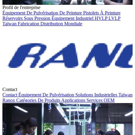
Profil de l'entreprise
Équipement De Pulvérisation De Peinture
Pistolets À Peinture
Réservoirs Sous Pression
Équipement Industriel
HVLP
LVLP
Taïwan
Fabrication
Distribution Mondiale
Contact
Contact
Équipement De Pulvérisation
Solutions Industrielles
Taïwan
Ranox
Catégories De Produits
Applications
Services OEM