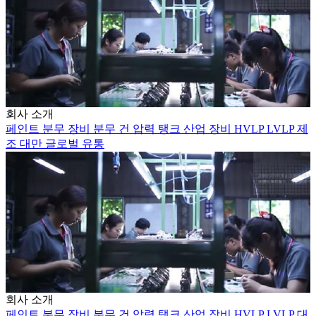
회사 소개
페인트 분무 장비
분무 건
압력 탱크
산업 장비
HVLP
LVLP
제
조
대만
글로벌 유통
회사 소개
페인트 분무 장비
분무 건
압력 탱크
산업 장비
HVLP
LVLP
대