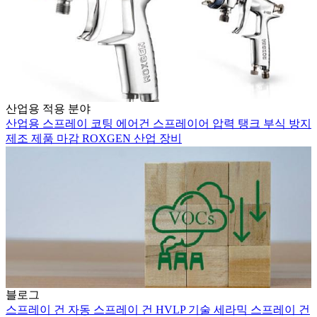
산업용 적용 분야
산업용 스프레이 코팅
에어건 스프레이어
압력 탱크
부식 방지
제조
제품 마감
ROXGEN
산업 장비
블로그
스프레이 건
자동 스프레이 건
HVLP 기술
세라믹 스프레이 건