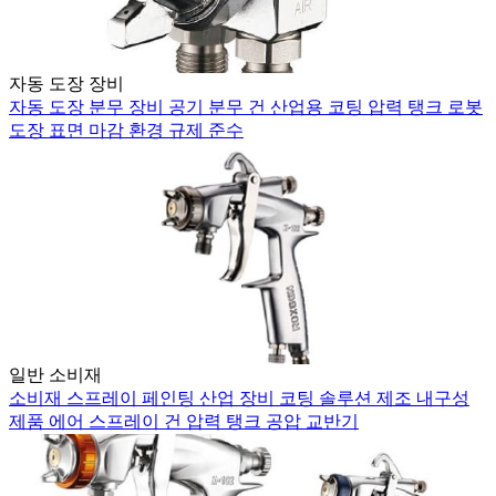
자동 도장 장비
자동 도장
분무 장비
공기 분무 건
산업용 코팅
압력 탱크
로봇
도장
표면 마감
환경 규제 준수
일반 소비재
소비재
스프레이 페인팅
산업 장비
코팅 솔루션
제조
내구성
제품
에어 스프레이 건
압력 탱크
공압 교반기