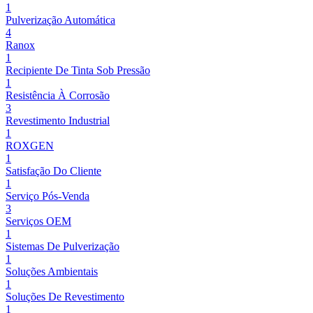
1
Pulverização Automática
4
Ranox
1
Recipiente De Tinta Sob Pressão
1
Resistência À Corrosão
3
Revestimento Industrial
1
ROXGEN
1
Satisfação Do Cliente
1
Serviço Pós-Venda
3
Serviços OEM
1
Sistemas De Pulverização
1
Soluções Ambientais
1
Soluções De Revestimento
1