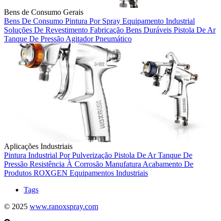
Bens de Consumo Gerais
Bens De Consumo
Pintura Por Spray
Equipamento Industrial
Soluções De Revestimento
Fabricação
Bens Duráveis
Pistola De Ar
Tanque De Pressão
Agitador Pneumático
Aplicações Industriais
Pintura Industrial Por Pulverização
Pistola De Ar
Tanque De
Pressão
Resistência À Corrosão
Manufatura
Acabamento De
Produtos
ROXGEN
Equipamentos Industriais
Tags
© 2025
www.ranoxspray.com